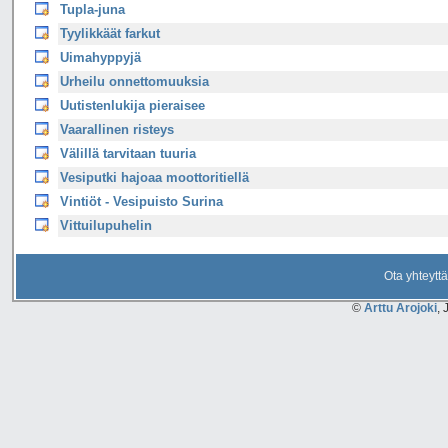
Tupla-juna
Tyylikkäät farkut
Uimahyppyjä
Urheilu onnettomuuksia
Uutistenlukija pieraisee
Vaarallinen risteys
Välillä tarvitaan tuuria
Vesiputki hajoaa moottoritiellä
Vintiöt - Vesipuisto Surina
Vittuilupuhelin
Ota yhteyttä
©
Arttu Arojoki
, 