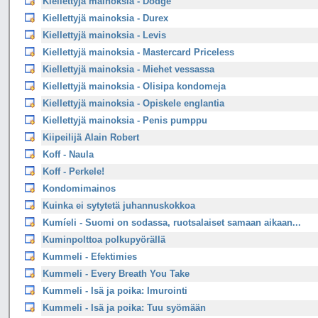
Kiellettyjä mainoksia - Dodge
Kiellettyjä mainoksia - Durex
Kiellettyjä mainoksia - Levis
Kiellettyjä mainoksia - Mastercard Priceless
Kiellettyjä mainoksia - Miehet vessassa
Kiellettyjä mainoksia - Olisipa kondomeja
Kiellettyjä mainoksia - Opiskele englantia
Kiellettyjä mainoksia - Penis pumppu
Kiipeilijä Alain Robert
Koff - Naula
Koff - Perkele!
Kondomimainos
Kuinka ei sytytetä juhannuskokkoa
Kumíeli - Suomi on sodassa, ruotsalaiset samaan aikaan...
Kuminpolttoa polkupyörällä
Kummeli - Efektimies
Kummeli - Every Breath You Take
Kummeli - Isä ja poika: Imurointi
Kummeli - Isä ja poika: Tuu syömään