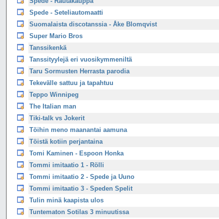
Spede - Rautakauppa
Spede - Seteliautomaatti
Suomalaista discotanssia - Åke Blomqvist
Super Mario Bros
Tanssikenkä
Tanssityylejä eri vuosikymmeniltä
Taru Sormusten Herrasta parodia
Tekevälle sattuu ja tapahtuu
Teppo Winnipeg
The Italian man
Tiki-talk vs Jokerit
Töihin meno maanantai aamuna
Töistä kotiin perjantaina
Tomi Kaminen - Espoon Honka
Tommi imitaatio 1 - Rölli
Tommi imitaatio 2 - Spede ja Uuno
Tommi imitaatio 3 - Speden Spelit
Tulin minä kaapista ulos
Tuntematon Sotilas 3 minuutissa