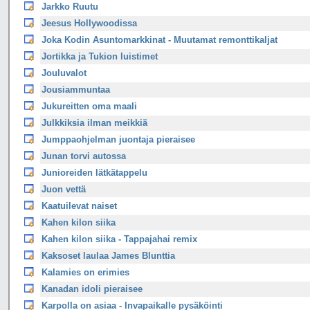
Jarkko Ruutu
Jeesus Hollywoodissa
Joka Kodin Asuntomarkkinat - Muutamat remonttikaljat
Jortikka ja Tukion luistimet
Jouluvalot
Jousiammuntaa
Jukureitten oma maali
Julkkiksia ilman meikkiä
Jumppaohjelman juontaja pieraisee
Junan torvi autossa
Junioreiden lätkätappelu
Juon vettä
Kaatuilevat naiset
Kahen kilon siika
Kahen kilon siika - Tappajahai remix
Kaksoset laulaa James Blunttia
Kalamies on erimies
Kanadan idoli pieraisee
Karpolla on asiaa - Invapaikalle pysäköinti