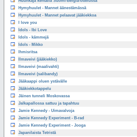
Huuhkaja kentällä Suomi-Belgia-ottelussa
Hymyhuulet - Mannet äänestämässä
Hymyhuulet - Mannet pelaavat jääkiekkoa
I love you
Idols - Ibi Love
Idols - kämmejä
Idols - Mikko
Ihmisritsa
Ilmaveivi (jääkiekko)
Ilmaveivi (maalivahti)
Ilmaveivi (salibandy)
Jääkaappi oluen ystävälle
Jääkiekkotappelu
Jäinen tunneli Moskovassa
Jalkapallossa sattuu ja tapahtuu
Jamie Kennedy - Uimavalvoja
Jamie Kennedy Experiment - B-rad
Jamie Kennedy Experiment - Jooga
Japanilaista Tetristä