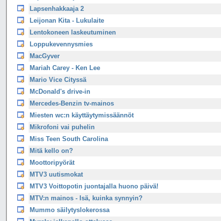
Lapsenhakkaaja 2
Leijonan Kita - Lukulaite
Lentokoneen laskeutuminen
Loppukevennysmies
MacGyver
Mariah Carey - Ken Lee
Mario Vice Cityssä
McDonald's drive-in
Mercedes-Benzin tv-mainos
Miesten wc:n käyttäytymissäännöt
Mikrofoni vai puhelin
Miss Teen South Carolina
Mitä kello on?
Moottoripyörät
MTV3 uutismokat
MTV3 Voittopotin juontajalla huono päivä!
MTV:n mainos - Isä, kuinka synnyin?
Mummo säilytyslokerossa