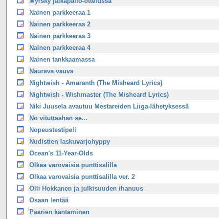
Myrsky jalkapallo-ottelussa
Nainen parkkeeraa 1
Nainen parkkeeraa 2
Nainen parkkeeraa 3
Nainen parkkeeraa 4
Nainen tankkaamassa
Naurava vauva
Nightwish - Amaranth (The Misheard Lyrics)
Nightwish - Wishmaster (The Misheard Lyrics)
Niki Juusela avautuu Mestareiden Liiga-lähetyksessä
No vituttaahan se...
Nopeustestipeli
Nudistien laskuvarjohyppy
Ocean's 11-Year-Olds
Olkaa varovaisia punttisalilla
Olkaa varovaisia punttisalilla ver. 2
Olli Hokkanen ja julkisuuden ihanuus
Osaan lentää
Paarien kantaminen