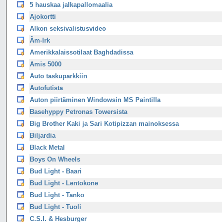
5 hauskaa jalkapallomaalia
Ajokortti
Alkon seksivalistusvideo
Äm-Irk
Amerikkalaissotilaat Baghdadissa
Amis 5000
Auto taskuparkkiin
Autofutista
Auton piirtäminen Windowsin MS Paintilla
Basehyppy Petronas Towersista
Big Brother Kaki ja Sari Kotipizzan mainoksessa
Biljardia
Black Metal
Boys On Wheels
Bud Light - Baari
Bud Light - Lentokone
Bud Light - Tanko
Bud Light - Tuoli
C.S.I. & Hesburger