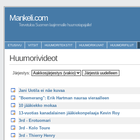
Mankeli.com
Tervetuloa Suomen laajimmalle huumoriapajalle!
ETUSIVU
VITSIT
HUUMORITEKSTIT
HUUMORIKUVAT
HUUMORIFILUT
Huumorivideot
Järjestys:
Jani Uotila ei näe kuvaa
"Boemerang": Erik Hartman nauraa vieraalleen
10 jääkiekko mokaa
13-vuotias kanadalainen jääkiekonpelaaja Kevin Roy
3rd - Erotuomari
3rd - Kolo Toure
3rd - Thierry Henry