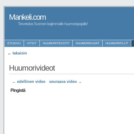
Mankeli.com
Tervetuloa Suomen laajimmalle huumoriapajalle!
ETUSIVU
VITSIT
HUUMORITEKSTIT
HUUMORIKUVAT
HUUMORIFILUT
←
takaisin
Huumorivideot
← edellinen video
seuraava video →
Pingistä