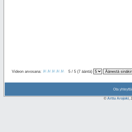
Videon arvosana:
5 / 5 (7 ääntä)
Ota yhteyttä
©
Arttu Arojoki
, 