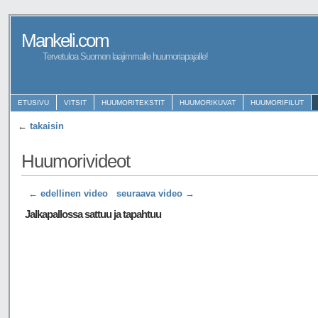
Mankeli.com
Tervetuloa Suomen laajimmalle huumoriapajalle!
ETUSIVU
VITSIT
HUUMORITEKSTIT
HUUMORIKUVAT
HUUMORIFILUT
←
takaisin
Huumorivideot
← edellinen video
seuraava video →
Jalkapallossa sattuu ja tapahtuu