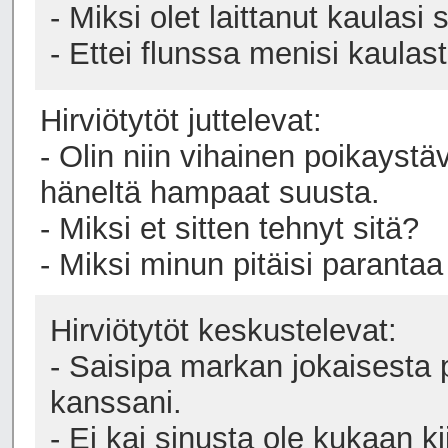
- Miksi olet laittanut kaulasi
- Ettei flunssa menisi kaulas
Hirviötytöt juttelevat:
- Olin niin vihainen poikaystä
häneltä hampaat suusta.
- Miksi et sitten tehnyt sitä?
- Miksi minun pitäisi parant
Hirviötytöt keskustelevat:
- Saisipa markan jokaisesta p
kanssani.
- Ei kai sinusta ole kukaan ki