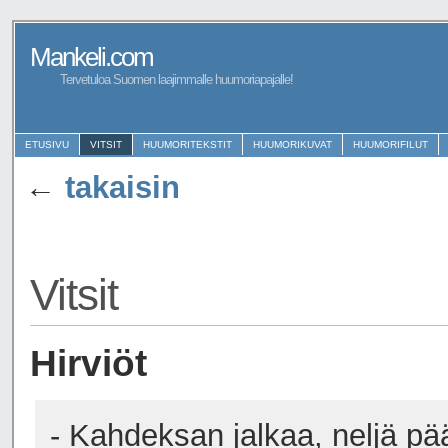
Mankeli.com
Tervetuloa Suomen laajimmalle huumoriapajalle!
ETUSIVU
VITSIT
HUUMORITEKSTIT
HUUMORIKUVAT
HUUMORIFILUT
←
takaisin
Vitsit
Hirviöt
- Kahdeksan jalkaa, neljä pä