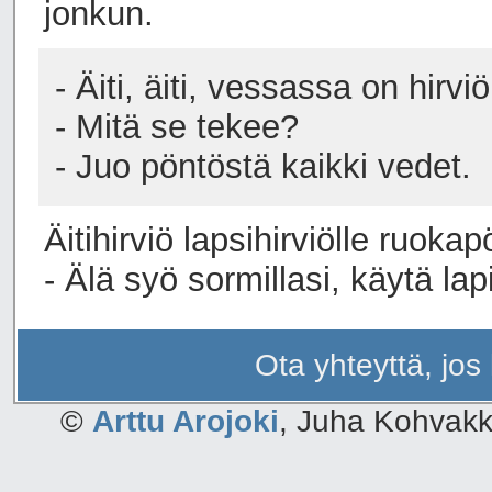
jonkun.
- Äiti, äiti, vessassa on hirviö
- Mitä se tekee?
- Juo pöntöstä kaikki vedet.
Äitihirviö lapsihirviölle ruoka
- Älä syö sormillasi, käytä lap
Ota yhteyttä, jos
©
Arttu Arojoki
, Juha Kohvakk