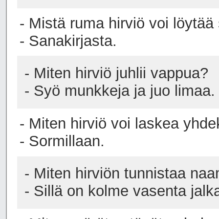
- Mistä ruma hirviö voi löytä
- Sanakirjasta.
- Miten hirviö juhlii vappua?
- Syö munkkeja ja juo limaa.
- Miten hirviö voi laskea yhd
- Sormillaan.
- Miten hirviön tunnistaa naa
- Sillä on kolme vasenta jalk