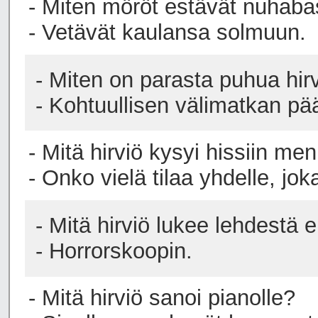
- Miten möröt estävät nuhaba
- Vetävät kaulansa solmuun.
- Miten on parasta puhua hirv
- Kohtuullisen välimatkan pä
- Mitä hirviö kysyi hissiin m
- Onko vielä tilaa yhdelle, jo
- Mitä hirviö lukee lehdestä
- Horrorskoopin.
- Mitä hirviö sanoi pianolle?