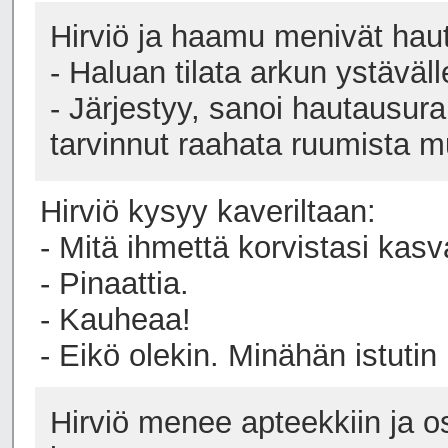
Hirviö ja haamu menivät haut
- Haluan tilata arkun ystäväll
- Järjestyy, sanoi hautausurak
tarvinnut raahata ruumista m
Hirviö kysyy kaveriltaan:
- Mitä ihmettä korvistasi kas
- Pinaattia.
- Kauheaa!
- Eikö olekin. Minähän istutin 
Hirviö menee apteekkiin ja 