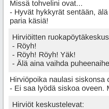
Missä tohvelini ovat...
- Hyvät hykkyrät sentään, älä
paria käsiä!
Hirviöitten ruokapöytäkeskus
- Röyh!
- Röyh! Röyh! Yäk!
- Älä aina vaihda puheenaihe
Hirviöpoika naulasi siskonsa o
- Ei saa lyödä siskoa oveen. 
Hirviöt keskustelevat: