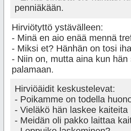
penniäkään.
Hirviötyttö ystävälleen:
- Minä en aio enää mennä tref
- Miksi et? Hänhän on tosi ih
- Niin on, mutta aina kun hän
palamaan.
Hirviöäidit keskustelevat:
- Poikamme on todella huon
- Vieläkö hän laskee kaiteita 
- Meidän oli pakko laittaa kait
- Loppuiko laskeminen?