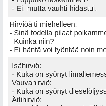
- Ei, mutta vauhti hidastui.
Hirviöäiti miehelleen:
- Sinä todella pilaat poikamm
- Kuinka niin?
- Ei häntä voi työntää noin mo
Isähirviö:
- Kuka on syönyt limaliemess
Vauvahirviö:
- Kuka on syönyt dieselöljys
Äitihirviö: