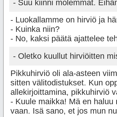
- Suu kiinni molemmat. Eihän
- Luokallamme on hirviö ja hä
- Kuinka niin?
- No, kaksi päätä ajattelee t
- Oletko kuullut hirviöitten m
Pikkuhirviö oli ala-asteen vii
sitten välitodistukset. Kun op
allekirjoittamina, pikkuhirviö v
- Kuule maikka! Mä en haluu 
vaan. Isä sano, et jos mun nu