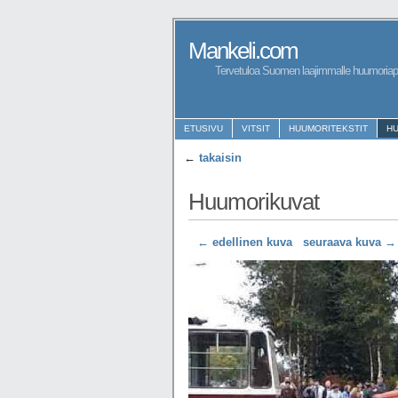
Mankeli.com
Tervetuloa Suomen laajimmalle huumoriapa
ETUSIVU
VITSIT
HUUMORITEKSTIT
H
←
takaisin
Huumorikuvat
← edellinen kuva
seuraava kuva →