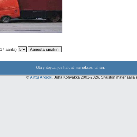
(17 ääntä)
Ota yhteyttä, jos haluat mainoksesi tähän.
©
Arttu Arojoki
, Juha Kohvakka 2001-2026. Sivuston materiaalia ei