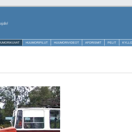
jalle!
UUMORIKUVAT
HUUMORIFILUT
HUUMORIVIDEOT
AFORISMIT
PELIT
KYLL