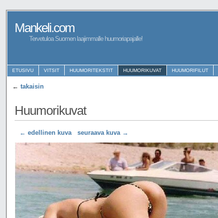
Mankeli.com
Tervetuloa Suomen laajimmalle huumoriapajalle!
ETUSIVU
VITSIT
HUUMORITEKSTIT
HUUMORIKUVAT
HUUMORIFILUT
←
takaisin
Huumorikuvat
← edellinen kuva
seuraava kuva →