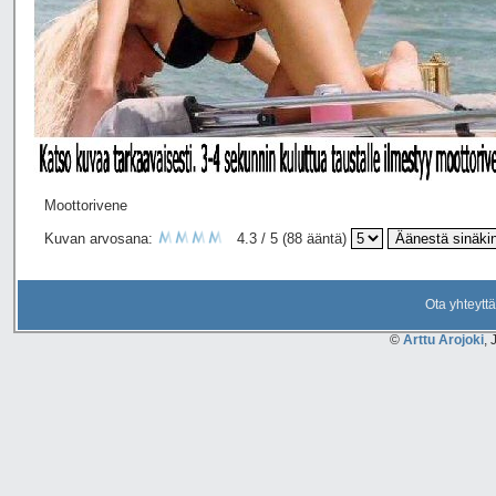
Moottorivene
Kuvan arvosana:
4.3 / 5 (88 ääntä)
Ota yhteyttä
©
Arttu Arojoki
, 