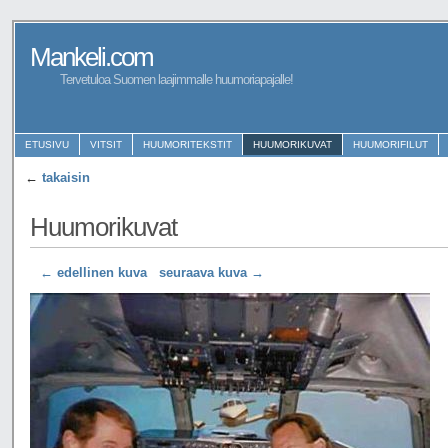
Mankeli.com
Tervetuloa Suomen laajimmalle huumoriapajalle!
ETUSIVU
VITSIT
HUUMORITEKSTIT
HUUMORIKUVAT
HUUMORIFILUT
←
takaisin
Huumorikuvat
← edellinen kuva
seuraava kuva →