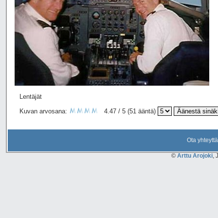
Lentäjät
Kuvan arvosana:
4.47 / 5 (51 ääntä)
Ota yhteyttä
©
Arttu Arojoki
, 