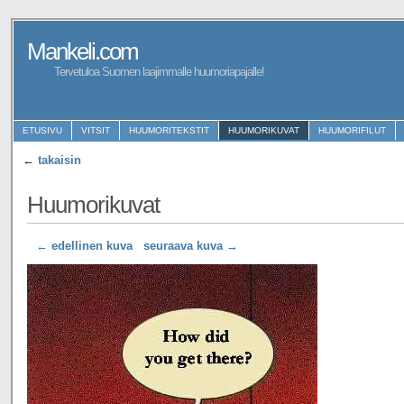
Mankeli.com
Tervetuloa Suomen laajimmalle huumoriapajalle!
ETUSIVU
VITSIT
HUUMORITEKSTIT
HUUMORIKUVAT
HUUMORIFILUT
←
takaisin
Huumorikuvat
← edellinen kuva
seuraava kuva →