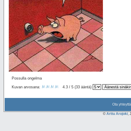
Possulla ongelma
Kuvan arvosana:
4.3 / 5 (33 ääntä)
Ota yhteyttä
©
Arttu Arojoki
, 