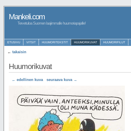
Mankeli.com
Tervetuloa Suomen laajimmalle huumoriapajalle!
ETUSIVU
VITSIT
HUUMORITEKSTIT
HUUMORIKUVAT
HUUMORIFILUT
←
takaisin
Huumorikuvat
← edellinen kuva
seuraava kuva →