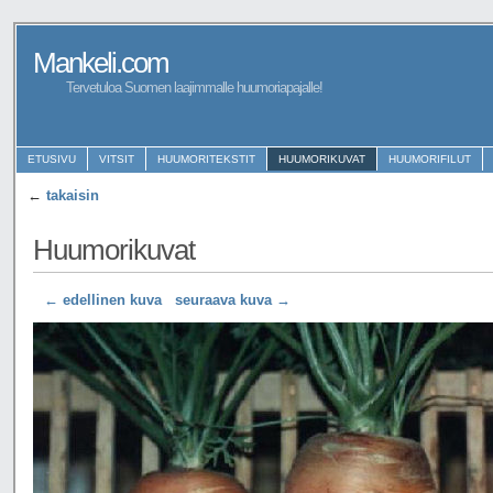
Mankeli.com
Tervetuloa Suomen laajimmalle huumoriapajalle!
ETUSIVU
VITSIT
HUUMORITEKSTIT
HUUMORIKUVAT
HUUMORIFILUT
←
takaisin
Huumorikuvat
← edellinen kuva
seuraava kuva →