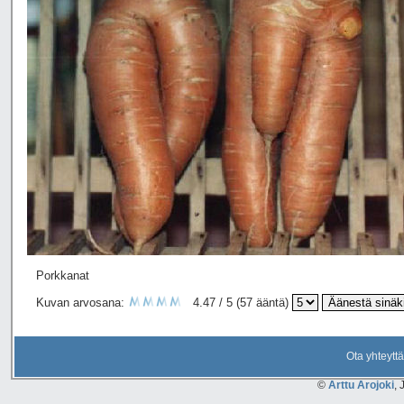
Porkkanat
Kuvan arvosana:
4.47 / 5 (57 ääntä)
Ota yhteyttä
©
Arttu Arojoki
, 