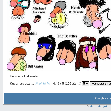
Kuuluisia kikkeleitä
Kuvan arvosana:
4.49 / 5 (155 ääntä)
Ota yhteyttä
©
Arttu Arojoki
, 