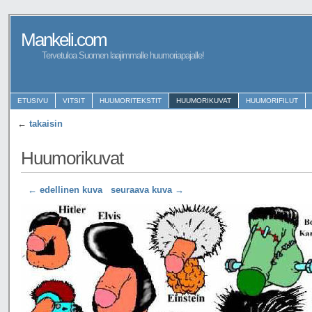
Mankeli.com
Tervetuloa Suomen laajimmalle huumoriapajalle!
ETUSIVU
VITSIT
HUUMORITEKSTIT
HUUMORIKUVAT
HUUMORIFILUT
←
takaisin
Huumorikuvat
← edellinen kuva
seuraava kuva →