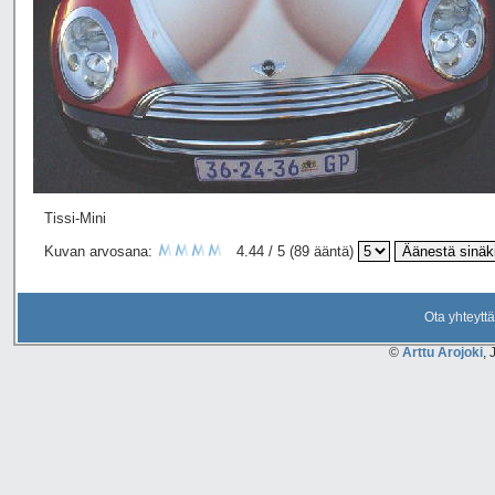
Tissi-Mini
Kuvan arvosana:
4.44 / 5 (89 ääntä)
Ota yhteyttä
©
Arttu Arojoki
, 