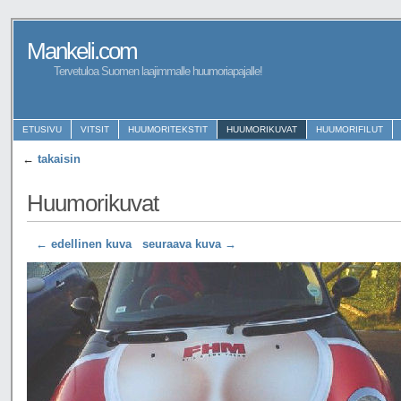
Mankeli.com
Tervetuloa Suomen laajimmalle huumoriapajalle!
ETUSIVU
VITSIT
HUUMORITEKSTIT
HUUMORIKUVAT
HUUMORIFILUT
←
takaisin
Huumorikuvat
← edellinen kuva
seuraava kuva →