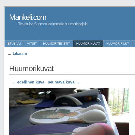
Mankeli.com
Tervetuloa Suomen laajimmalle huumoriapajalle!
ETUSIVU
VITSIT
HUUMORITEKSTIT
HUUMORIKUVAT
HUUMORIFILUT
←
takaisin
Huumorikuvat
← edellinen kuva
seuraava kuva →