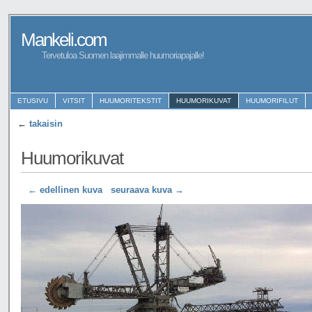
Mankeli.com
Tervetuloa Suomen laajimmalle huumoriapajalle!
ETUSIVU
VITSIT
HUUMORITEKSTIT
HUUMORIKUVAT
HUUMORIFILUT
←
takaisin
Huumorikuvat
← edellinen kuva
seuraava kuva →