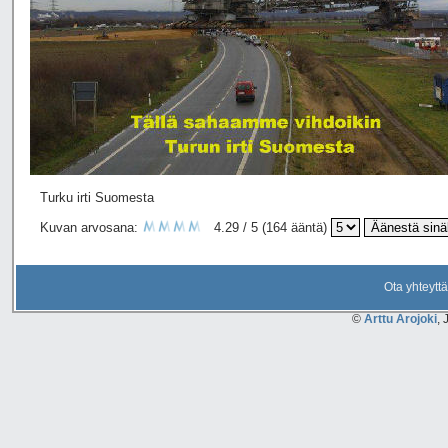
Turku irti Suomesta
Kuvan arvosana:
4.29 / 5 (164 ääntä)
Ota yhteyttä
©
Arttu Arojoki
, 