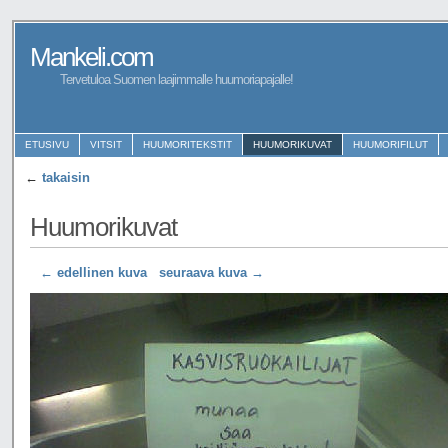
Mankeli.com
Tervetuloa Suomen laajimmalle huumoriapajalle!
ETUSIVU
VITSIT
HUUMORITEKSTIT
HUUMORIKUVAT
HUUMORIFILUT
←
takaisin
Huumorikuvat
← edellinen kuva
seuraava kuva →