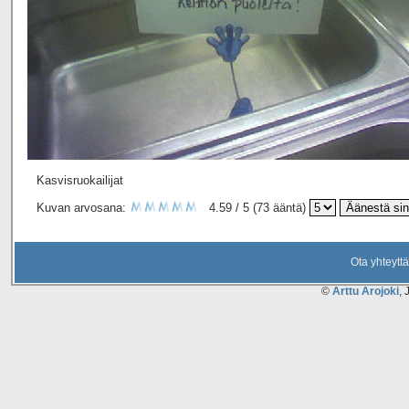
Kasvisruokailijat
Kuvan arvosana:
4.59 / 5 (73 ääntä)
Ota yhteyttä
©
Arttu Arojoki
, 