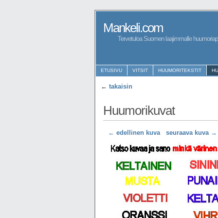
Mankeli.com
Tervetuloa Suomen laajimmalle huumoriapa
ETUSIVU
VITSIT
HUUMORITEKSTIT
H
←
takaisin
Huumorikuvat
← edellinen kuva
seuraava kuva →