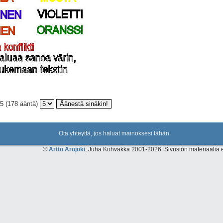
5 (178 ääntä)
Ota yhteyttä, jos haluat mainoksesi tähän.
©
Arttu Arojoki
, Juha Kohvakka 2001-2026. Sivuston materiaalia ei