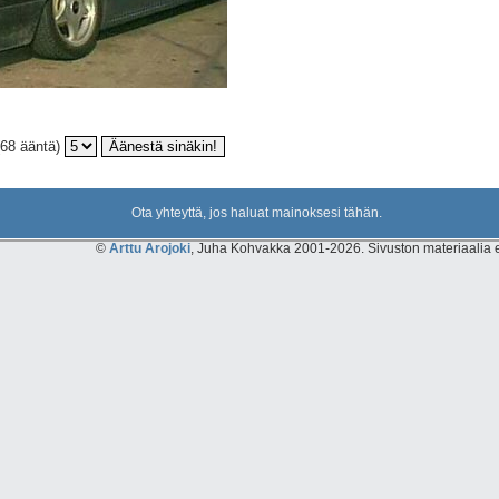
(68 ääntä)
Ota yhteyttä, jos haluat mainoksesi tähän.
©
Arttu Arojoki
, Juha Kohvakka 2001-2026. Sivuston materiaalia ei