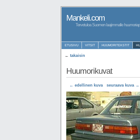
Mankeli.com
Tervetuloa Suomen laajimmalle huumoriapa
ETUSIVU
VITSIT
HUUMORITEKSTIT
H
←
takaisin
Huumorikuvat
← edellinen kuva
seuraava kuva →