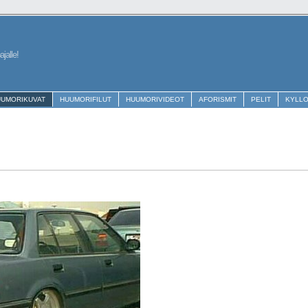
jalle!
UUMORIKUVAT
HUUMORIFILUT
HUUMORIVIDEOT
AFORISMIT
PELIT
KYLL