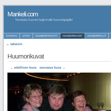
Mankeli.com
Tervetuloa Suomen laajimmalle huumoriapajalle!
ETUSIVU
VITSIT
HUUMORITEKSTIT
HUUMORIKUVAT
HUUMORIFILUT
←
takaisin
Huumorikuvat
← edellinen kuva
seuraava kuva →