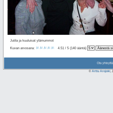
Jutila ja kuuluisat ylämummot
Kuvan arvosana:
4.51 / 5 (140 ääntä)
Ota yhteyttä
©
Arttu Arojoki
, 