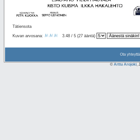
Tätiensota
Kuvan arvosana:
3.48 / 5 (27 ääntä)
Ota yhteyttä
©
Arttu Arojoki
, 