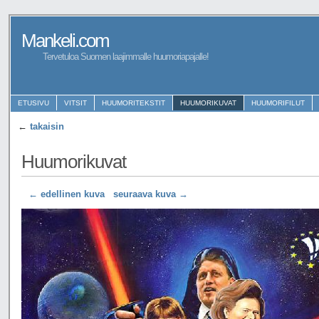
Mankeli.com
Tervetuloa Suomen laajimmalle huumoriapajalle!
ETUSIVU
VITSIT
HUUMORITEKSTIT
HUUMORIKUVAT
HUUMORIFILUT
←
takaisin
Huumorikuvat
← edellinen kuva
seuraava kuva →