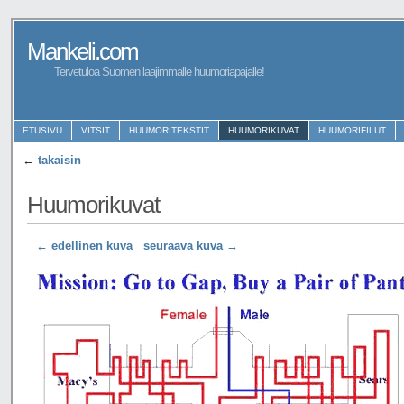
Mankeli.com
Tervetuloa Suomen laajimmalle huumoriapajalle!
ETUSIVU
VITSIT
HUUMORITEKSTIT
HUUMORIKUVAT
HUUMORIFILUT
←
takaisin
Huumorikuvat
← edellinen kuva
seuraava kuva →